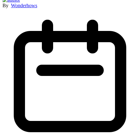
By
Wonderhows