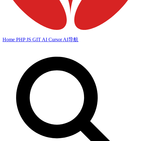
Home
PHP
JS
GIT
AI
Cursor
AI导航