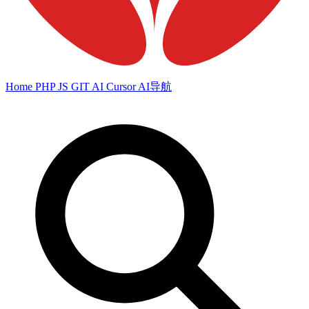
Home
PHP
JS
GIT
AI
Cursor
AI导航