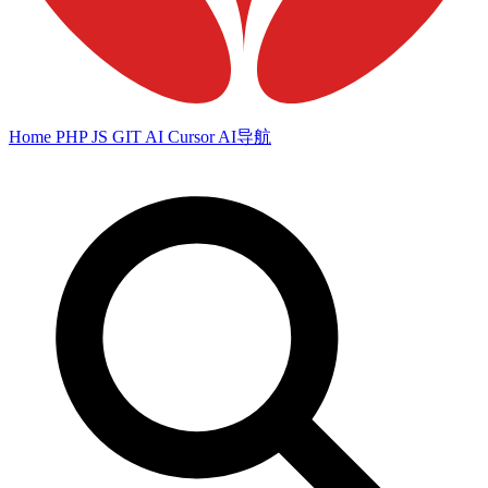
Home
PHP
JS
GIT
AI
Cursor
AI导航