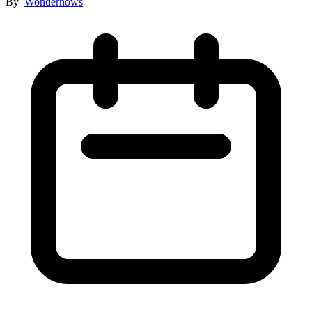
By
Wonderhows