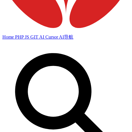
Home
PHP
JS
GIT
AI
Cursor
AI导航