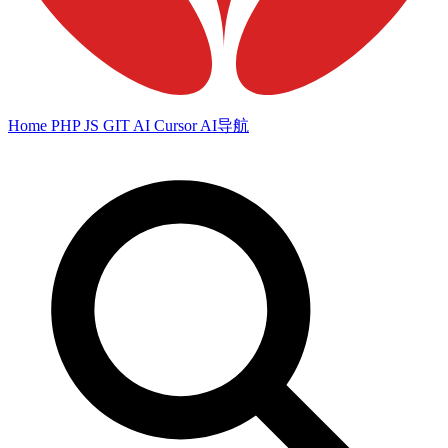
Home
PHP
JS
GIT
AI
Cursor
AI导航